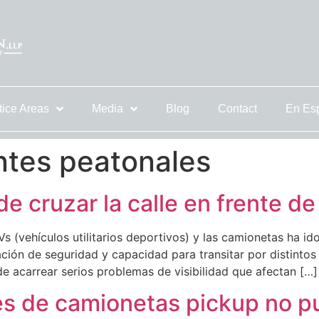
tice Areas
Media
Blog
Contact
En Es
ntes peatonales
de cruzar la calle en frente d
Vs (vehículos utilitarios deportivos) y las camionetas ha i
ión de seguridad y capacidad para transitar por distintos
e acarrear serios problemas de visibilidad que afectan […]
es de camionetas pickup no pu